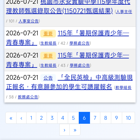
2026-07-21
桃園市永安實驗中學115學年度代
理教師甄選錄取公告(1150721甄選結果)
(
人事主任
/ 101 /
人事室公告
)
2026-07-21
115年「暑期保護青少年─
重要
青春專案」
(
生教組長
/ 42 /
學務處公告
)
2026-07-21
115年「暑期保護青少年─
重要
青春專案」
(
生教組長
/ 43 /
學務處公告
)
2026-07-21
「全民英檢」中高級測驗現
公告
正報名，有意願參加的學生可踴躍報名
(
教學組長
/ 38 /
教務處公告
)
第一頁
上一頁
(目前頁次)
«
‹
1
2
3
4
5
6
7
8
9
10
下一頁
最後頁
›
»