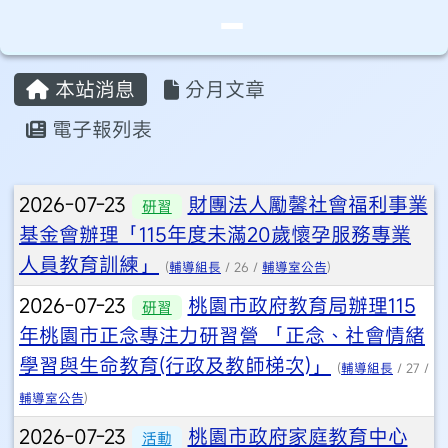
桃園市永安實驗中學
導覽列
跳至主內容區
頁尾區域
主內容區域
本站消息
分月文章
⏸
電子報列表
文章列表
2026-07-23
財團法人勵馨社會福利事業
研習
基金會辦理「115年度未滿20歲懷孕服務專業
人員教育訓練」
(
輔導組長
/ 26 /
輔導室公告
)
2026-07-23
桃園市政府教育局辦理115
研習
年桃園市正念專注力研習營 「正念、社會情緒
學習與生命教育(行政及教師梯次)」
(
輔導組長
/ 27 /
輔導室公告
)
2026-07-23
桃園市政府家庭教育中心
活動