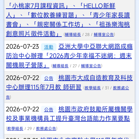
「小桃家7月課程資訊」、「HELLO新鮮
人」、「數位教養練習題」、「青少年家長讀
書會」、「親密關係工作坊」、「祖孫樂淘桃
創意照片徵件活動」
(
輔導組長
/ 28 /
輔導室公告
)
2026-07-23
亞洲大學中亞聯大網路成癮
活動
防治中心辦理「2026青少年幸福不迷網：週末
關機親子營隊」
(
輔導組長
/ 27 /
輔導室公告
)
2026-07-22
桃園市大成自造教育及科技
公告
中心辦理115年7月教 師研習
(
教學組長
/ 31 /
教務處公
告
)
2026-07-22
桃園市政府鼓勵所屬機關學
公告
校及事業機構員工提升臺灣台語能力作業要點
(
教學組長
/ 29 /
教務處公告
)