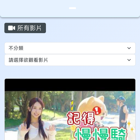
桃園市永安實驗中學
導覽列
跳至主內容區
頁尾區域
主內容區域
所有影片
⏸
Video List