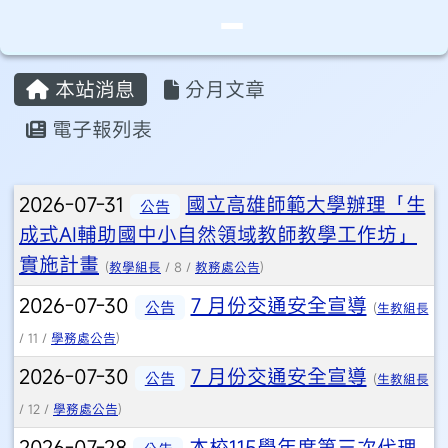
桃園市永安實驗中學
導覽列
跳至主內容區
頁尾區域
主內容區域
本站消息
分月文章
⏸
電子報列表
文章列表
2026-07-31
國立高雄師範大學辦理「生
公告
成式AI輔助國中小自然領域教師教學工作坊」
實施計畫
(
教學組長
/ 8 /
教務處公告
)
2026-07-30
7 月份交通安全宣導
公告
(
生教組長
/ 11 /
學務處公告
)
2026-07-30
7 月份交通安全宣導
公告
(
生教組長
/ 12 /
學務處公告
)
2026-07-28
本校115學年度第三次代理