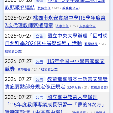
公告
教甄報名連結
(
教務主任
/ 142 /
教務處公告
)
2026-07-27
桃園市永安實驗中學115學年度第
3次代理教師甄選簡章
(
人事主任
/ 75 /
人事室公告
)
2026-07-27
國立中央大學辦理「因材網
公告
自然科學2026國中暑期課程」活動
(
教學組長
/ 31 /
教務處公告
)
2026-07-27
115年全國中小學客家藝文
公告
競賽
(
教學組長
/ 24 /
教務處公告
)
2026-07-27
教育部臺灣本土語言文學獎
公告
實施要點部分規定修正規定
(
教學組長
/ 21 /
教務處公告
)
2026-07-27
國立臺中教育大學辦理
公告
「115年度教師專業成長研習—「夢的N次方」
實踐家論壇（中區臺中場）」
(
教學組長
/ 14 /
教務處