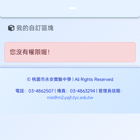
桃園市永安實驗中學
導覽列
跳至主內容區
頁尾區域
主內容區域
我的自訂區塊
⏸
您沒有權限喔！
© 桃園市永安實驗中學 | All Rights Reserved
電話：03-4862507 | 傳真：03-4863294 | 管理員信箱：
mis@m2.yajh.tyc.edu.tw