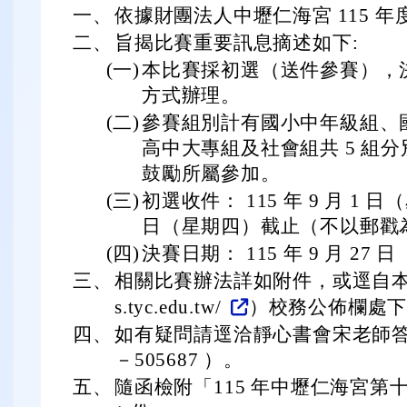
一、
依據財團法人中壢仁海宮 115 
二、
旨揭比賽重要訊息摘述如下:
(一)
本比賽採初選（送件參賽），
方式辦理。
(二)
參賽組別計有國小中年級組、
高中大專組及社會組共 5 組
鼓勵所屬參加。
(三)
初選收件： 115 年 9 月 1 日
日（星期四）截止（不以郵戳
(四)
決賽日期： 115 年 9 月 27
三、
相關比賽辦法詳如附件，或逕自本校校網（
s.tyc.edu.tw/
）校務公佈欄處
四、
如有疑問請逕洽靜心書會宋老師答覆
－505687 ）。
五、
隨函檢附「115 年中壢仁海宮