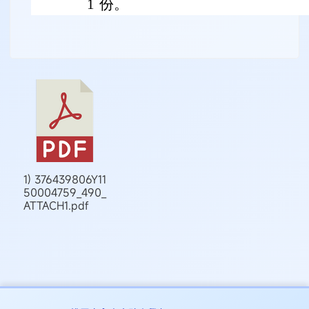
1 份。
1) 376439806Y11
50004759_490_
ATTACH1.pdf