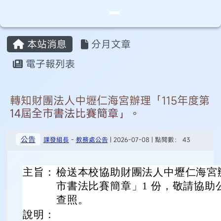
桃園市永安實驗中學
導覽列
跳至主內容區
頁尾區域
主內容區域
本站消息
分月文章
⏸
電子報列表
轉知財團法人中壢仁海宮辦理「115年度第
14屆全市書法比賽簡章」。
公告
課發組長
-
教務處公告
| 2026-07-08 | 點閱數： 43
主旨：
檢送本校協助財團法人中壢仁海宮辦理
市書法比賽簡章」1 份，敬請協助
查照。
說明：