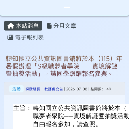
桃園市永安實驗中學
導覽列
跳至主內容區
頁尾區域
主內容區域
本站消息
分月文章
⏸
電子報列表
轉知國立公共資訊圖書館將於本（115）年
暑假辦理「S級職夢者學院──實境解謎
暨抽獎活動」，請同學踴躍報名參與。
活動
課發組長
-
教務處公告
| 2026-07-08 | 點閱數： 49
主旨：
轉知國立公共資訊圖書館將於本（ 1
職夢者學院──實境解謎暨抽獎活
自由報名參加，請查照。