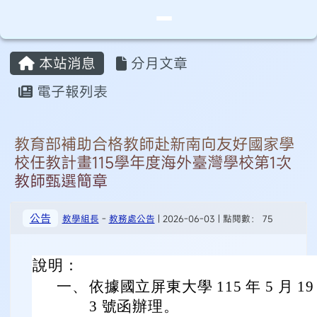
桃園市永安實驗中學
導覽列
跳至主內容區
頁尾區域
主內容區域
本站消息
分月文章
⏸
電子報列表
教育部補助合格教師赴新南向友好國家學
校任教計畫115學年度海外臺灣學校第1次
教師甄選簡章
公告
教學組長
-
教務處公告
| 2026-06-03 | 點閱數： 75
說明：
一、
依據國立屏東大學 115 年 5 月 19
3 號函辦理。