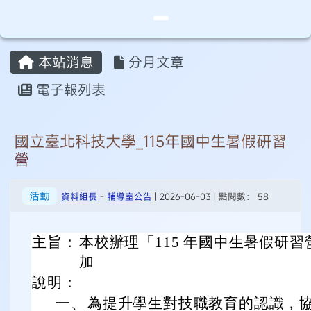
桃園市永安實驗中學
導覽列
跳至主內容區
頁尾區域
主內容區域
本站消息
分月文章
⏸
電子報列表
國立臺北科技大學_115年國中生暑假研習
營
活動
資料組長
-
輔導室公告
| 2026-06-03 | 點閱數： 58
主旨：
本校辦理「115 年國中生暑假研
加
說明：
一、
為提升學生對技職教育的認識，