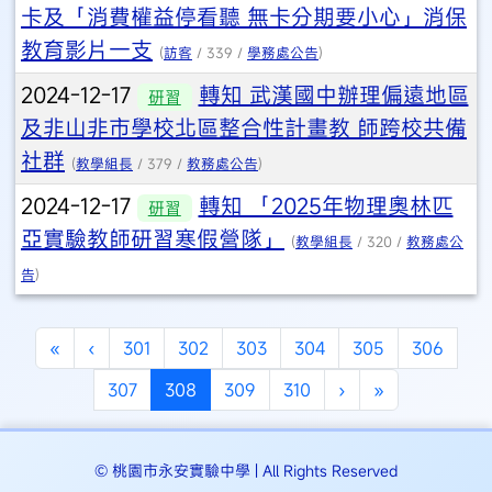
卡及「消費權益停看聽 無卡分期要小心」消保
教育影片一支
(
訪客
/ 339 /
學務處公告
)
2024-12-17
轉知 武漢國中辦理偏遠地區
研習
及非山非市學校北區整合性計畫教 師跨校共備
社群
(
教學組長
/ 379 /
教務處公告
)
2024-12-17
轉知 「2025年物理奧林匹
研習
亞實驗教師研習寒假營隊」
(
教學組長
/ 320 /
教務處公
告
)
第一頁
上一頁
«
‹
301
302
303
304
305
306
(目前頁次)
下一頁
最後頁
307
308
309
310
›
»
© 桃園市永安實驗中學 | All Rights Reserved