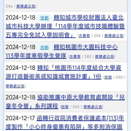
346 /
教務處公告
)
2024-12-18
轉知城市學校財團法人臺北
活動
城市科技大學辦理「114學年度城市技職體驗暨
五專完全免試入學說明會」
(
古書育
/ 294 /
教務處公告
)
2024-12-18
轉知桃園市大園科技中心
活動
113學年度寒假學生營隊
(
古書育
/ 382 /
教務處公告
)
2024-12-18
轉知「桃園市114年度結合大學資
源打造藝術美感知識城實施計畫」1份
(
訪客
/ 490 /
學務處公告
)
2024-12-18
協助推廣中原大學教育處開設「兒
童冬令營」系列課程
(
訪客
/ 345 /
學務處公告
)
2024-12-17
函轉行政院消費者保護處本(113)年
度製作「小心終身優惠有陷阱」等多則消保圖