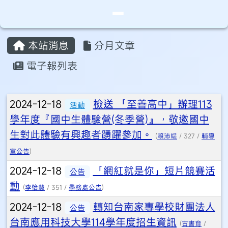
桃園市永安實驗中學
導覽列
跳至主內容區
頁尾區域
主內容區域
本站消息
分月文章
⏸
電子報列表
文章列表
2024-12-18
檢送 「至善高中」辦理113
活動
學年度『國中生體驗營(冬季營)』，敬邀國中
生對此體驗有興趣者踴躍參加。
(
賴沛緹
/ 327 /
輔導
室公告
)
2024-12-18
「網紅就是你」短片競賽活
公告
動
(
李怡慧
/ 351 /
學務處公告
)
2024-12-18
轉知台南家專學校財團法人
公告
台南應用科技大學114學年度招生資訊
(
古書育
/