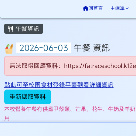
桃園市永安實驗中學
導覽列
跳至主內容區
回首頁
主選單
頁尾區域
主內容區域
午餐資訊
午餐 資訊
無法取得回應資料：https://fatraceschool.k12ea.
點此可至校園食材登錄平臺觀看詳細資訊
重新擷取資料
本校營養午餐有供應甲殼類、芒果、花生、牛奶及羊奶
用